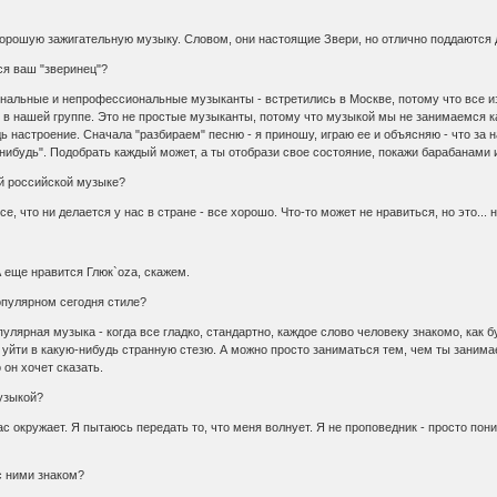
хорошую зажигательную музыку. Словом, они настоящие Звери, но отлично поддаются 
ся ваш "зверинец"?
ональные и непрофессиональные музыканты - встретились в Москве, потому что все и
 в нашей группе. Это не простые музыканты, потому что музыкой мы не занимаемся как
 настроение. Сначала "разбираем" песню - я приношу, играю ее и объясняю - что за н
о-нибудь". Подобрать каждый может, а ты отобрази свое состояние, покажи барабанами и
ой российской музыке?
е, что ни делается у нас в стране - все хорошо. Что-то может не нравиться, но это...
А еще нравится Глюк`оzа, скажем.
популярном сегодня стиле?
улярная музыка - когда все гладко, стандартно, каждое слово человеку знакомо, как буд
уйти в какую-нибудь странную стезю. А можно просто заниматься тем, чем ты занимаеш
о он хочет сказать.
музыкой?
нас окружает. Я пытаюсь передать то, что меня волнует. Я не проповедник - просто пон
с ними знаком?