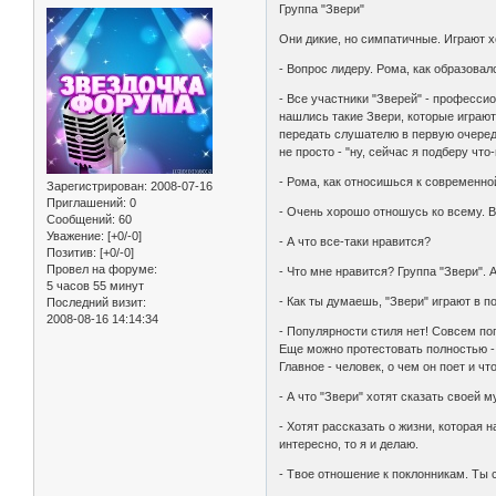
Группа "Звери"
Они дикие, но симпатичные. Играют 
- Вопрос лидеру. Рома, как образовал
- Все участники "Зверей" - професси
нашлись такие Звери, которые играют
передать слушателю в первую очередь
не просто - "ну, сейчас я подберу чт
- Рома, как относишься к современн
Зарегистрирован
: 2008-07-16
Приглашений:
0
- Очень хорошо отношусь ко всему. Вс
Сообщений:
60
Уважение:
[+0/-0]
- А что все-таки нравится?
Позитив:
[+0/-0]
Провел на форуме:
- Что мне нравится? Группа "Звери". 
5 часов 55 минут
- Как ты думаешь, "Звери" играют в 
Последний визит:
2008-08-16 14:14:34
- Популярности стиля нет! Совсем поп
Еще можно протестовать полностью - 
Главное - человек, о чем он поет и чт
- А что "Звери" хотят сказать своей 
- Хотят рассказать о жизни, которая 
интересно, то я и делаю.
- Твое отношение к поклонникам. Ты 