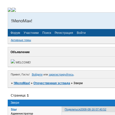
!МелоМан!
Форум
Участники
Поиск
Регистрация
Войти
Активные темы
Объявление
WELCOME!
Привет, Гость!
Войдите
или
зарегистрируйтесь
.
»
!МелоМан!
»
Отечественная эстрада
»
Звери
Страница:
1
Звери
Star
Поделиться
2008-08-16 07:40:52
Администратор