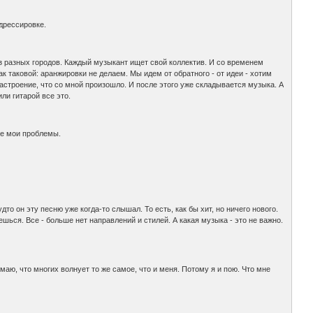
дрессировке.
з разных городов. Каждый музыкант ищет свой коллектив. И со временем
 таковой: аранжировки не делаем. Мы идем от обратного - от идеи - хотим
астроение, что со мной произошло. И после этого уже складывается музыка. А
ли гитарой все это.
 не мои проблемы.
то он эту песню уже когда-то слышал. То есть, как бы хит, но ничего нового.
ься. Все - больше нет направлений и стилей. А какая музыка - это не важно.
имаю, что многих волнует то же самое, что и меня. Потому я и пою. Что мне