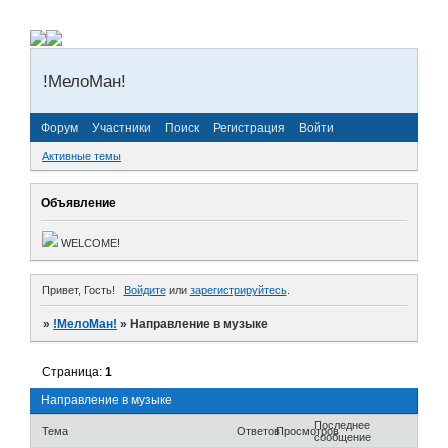
!МелоМан!
Форум
Участники
Поиск
Регистрация
Войти
Активные темы
Объявление
WELCOME!
Привет, Гость!
Войдите
или
зарегистрируйтесь
.
»
!МелоМан!
»
Направление в музыке
Страница:
1
Направление в музыке
Последнее
Тема
Ответов
Просмотров
сообщение