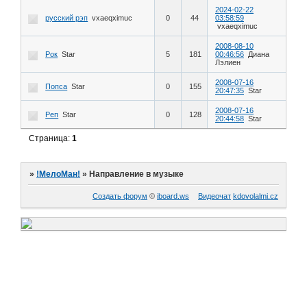
2024-02-22
русский рэп
vxaeqximuc
0
44
03:58:59
vxaeqximuc
2008-08-10
Рок
Star
5
181
00:46:56
Диана
Лэлиен
2008-07-16
Попса
Star
0
155
20:47:35
Star
2008-07-16
Реп
Star
0
128
20:44:58
Star
Страница:
1
»
!МелоМан!
»
Направление в музыке
Создать форум
©
iboard.ws
Видеочат
kdovolalmi.cz