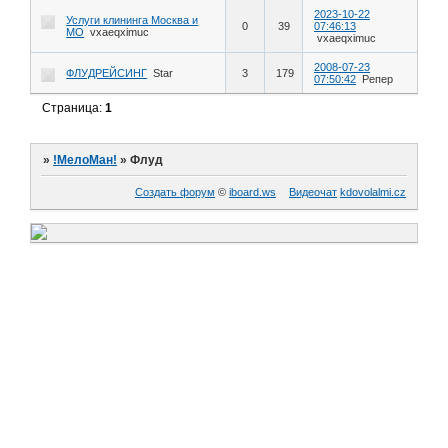
2023-10-22
Услуги клининга Москва и
0
39
07:46:13
МО
vxaeqximuc
vxaeqximuc
2008-07-23
ФЛУДРЕЙСИНГ
Star
3
179
07:50:42
Репер
Страница:
1
»
!МелоМан!
»
Флуд
Создать форум
©
iboard.ws
Видеочат
kdovolalmi.cz