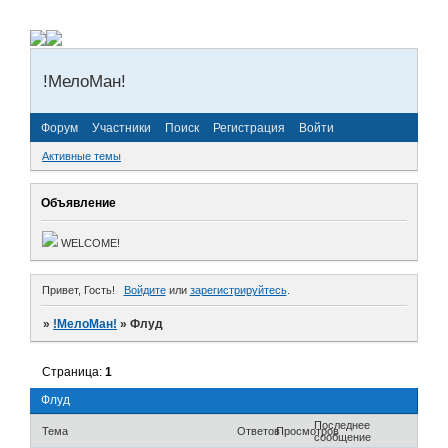
!МелоМан!
Форум
Участники
Поиск
Регистрация
Войти
Активные темы
Объявление
WELCOME!
Привет, Гость!
Войдите
или
зарегистрируйтесь
.
»
!МелоМан!
»
Флуд
Страница:
1
Флуд
Последнее
Тема
Ответов
Просмотров
сообщение