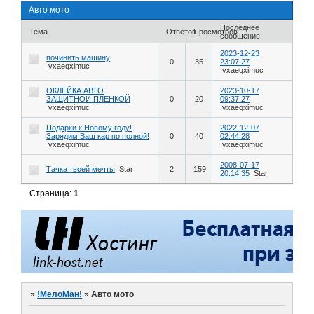
Авто мото
Последнее
Тема
Ответов
Просмотров
сообщение
2023-12-23
починить машину
0
35
23:07:27
vxaeqximuc
vxaeqximuc
ОКЛЕЙКА АВТО
2023-10-17
ЗАЩИТНОЙ ПЛЕНКОЙ
0
20
09:37:27
vxaeqximuc
vxaeqximuc
Подарки к Новому году!
2022-12-07
Зарядим Ваш кар по полной!
0
40
02:44:28
vxaeqximuc
vxaeqximuc
2008-07-17
Тачка твоей мечты
Star
2
159
20:14:35
Star
Страница:
1
»
!МелоМан!
»
Авто мото