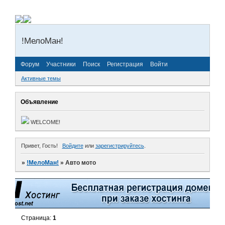
!МелоМан!
Форум
Участники
Поиск
Регистрация
Войти
Активные темы
Объявление
WELCOME!
Привет, Гость!
Войдите
или
зарегистрируйтесь
.
»
!МелоМан!
»
Авто мото
Страница:
1